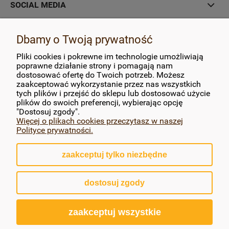
SOCIAL MEDIA
MOJE KONTO
Dbamy o Twoją prywatność
Pliki cookies i pokrewne im technologie umożliwiają
PŁATNOŚCI I DOSTAWA
poprawne działanie strony i pomagają nam
dostosować ofertę do Twoich potrzeb. Możesz
zaakceptować wykorzystanie przez nas wszystkich
INFORMACJE
tych plików i przejść do sklepu lub dostosować użycie
plików do swoich preferencji, wybierając opcję
O NAS
"Dostosuj zgody".
Więcej o plikach cookies przeczytasz w naszej
Polityce prywatności.
zaakceptuj tylko niezbędne
pokaż pełną wersję strony
dostosuj zgody
Sklep internetowy Shoper.pl
zaakceptuj wszystkie