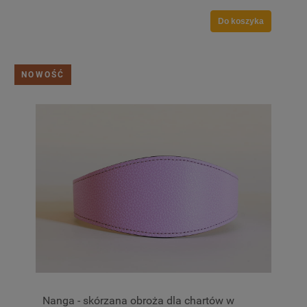
Do koszyka
NOWOŚĆ
Nanga - skórzana obroża dla chartów w