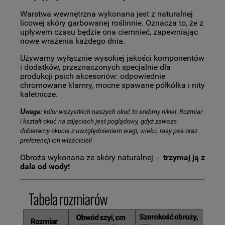
Warstwa wewnętrzna wykonana jest z naturalnej
licowej skóry garbowanej roślinnie. Oznacza to, że z
upływem czasu będzie ona ciemnieć, zapewniając
nowe wrażenia każdego dnia.
Używamy wyłącznie wysokiej jakości komponentów
i dodatków, przeznaczonych specjalnie dla
produkcji psich akcesoriów: odpowiednie
chromowane klamry, mocne spawane półkółka i nity
kaletnicze.
U
waga:
kolor wszystkich naszych okuć to srebrny nikiel. Rozmiar
i kształt okuć na zdjęciach jest poglądowy, gdyż zawsze
dobieramy okucia z uwzględnieniem wagi, wieku, rasy psa oraz
preferencji ich właścicieli
Obroża wykonana ze skóry naturalnej -
trzymaj ją z
dala od wody!