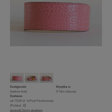
Dostępność:
Wysyłka w:
średnia ilość
3-7dni robocze
Dostawa:
od 15,00 zł
- InPost Paczkomaty
(Polska)
sprawdź formy dostawy
Cena nie zawiera ewentualnych kosztów płatności