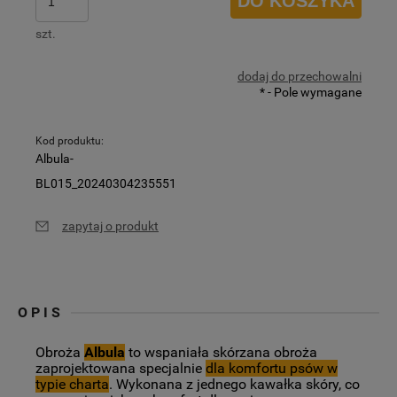
DO KOSZYKA
szt.
dodaj do przechowalni
*
- Pole wymagane
Kod produktu:
Albula-
BL015_20240304235551
zapytaj o produkt
OPIS
Obroża
Albula
to wspaniała skórzana obroża
zaprojektowana specjalnie
dla komfortu psów w
typie charta
. Wykonana z jednego kawałka skóry, co