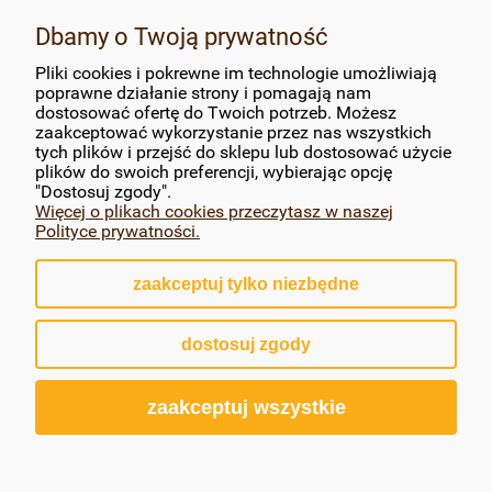
MOJE KONTO
Dbamy o Twoją prywatność
Pliki cookies i pokrewne im technologie umożliwiają
PŁATNOŚCI I DOSTAWA
poprawne działanie strony i pomagają nam
dostosować ofertę do Twoich potrzeb. Możesz
zaakceptować wykorzystanie przez nas wszystkich
INFORMACJE
tych plików i przejść do sklepu lub dostosować użycie
plików do swoich preferencji, wybierając opcję
O NAS
"Dostosuj zgody".
Więcej o plikach cookies przeczytasz w naszej
Polityce prywatności.
zaakceptuj tylko niezbędne
pokaż pełną wersję strony
dostosuj zgody
Sklep internetowy Shoper.pl
zaakceptuj wszystkie