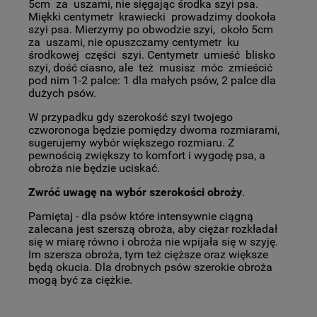
5cm za uszami, nie sięgając środka szyi psa.
Miękki centymetr krawiecki prowadzimy dookoła
szyi psa. Mierzymy po obwodzie szyi, około 5cm
za uszami, nie opuszczamy centymetr ku
środkowej części szyi. Centymetr umieść blisko
szyi, dość ciasno, ale też musisz móc zmieścić
pod nim 1-2 palce: 1 dla małych psów, 2 palce dla
dużych psów.
W przypadku gdy szerokość szyi twojego
czworonoga będzie pomiędzy dwoma rozmiarami,
sugerujemy wybór większego rozmiaru. Z
pewnością zwiększy to komfort i wygodę psa, a
obroża nie będzie uciskać.
Zwróć uwagę na wybór szerokości obroży
.
Pamiętaj - dla psów które intensywnie ciągną
zalecana jest szerszą obroża, aby ciężar rozkładał
się w miarę równo i obroża nie wpijała się w szyję.
Im szersza obroża, tym też cięższe oraz większe
będą okucia. Dla drobnych psów szerokie obroża
mogą być za ciężkie.