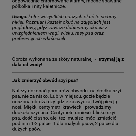
odpowiednie chromowane klamry, mocne spawane
półkółka i nity kaletnicze.
Uwaga:
kolor wszystkich naszych okuć to srebrny
nikiel. Rozmiar i kształt okuć na zdjęciach jest
poglądowy, gdyż zawsze dobieramy okucia z
uwzględnieniem wagi, wieku, rasy psa oraz
preferencji ich właścicieli
Obroża wykonana ze skóry naturalnej -
trzymaj ją z
dala od wody!
Jak zmierzyć obwód szyi psa?
Należy dokonać pomiarów obwodu na środku szyi
psa, nie za nisko. Lub w miejscu, gdzie będzie
noszona obroża czy gdzie zazwyczaj twój pies ją
nosi. Miękki centymetr krawiecki prowadzimy
dookoła szyi psa. Centymetr umieść blisko szyi
psa, dość ciasno, ale też musisz móc zmieścić
pod nim 1-2 palce: 1 dla małych psów, 2 palce dla
dużych psów.