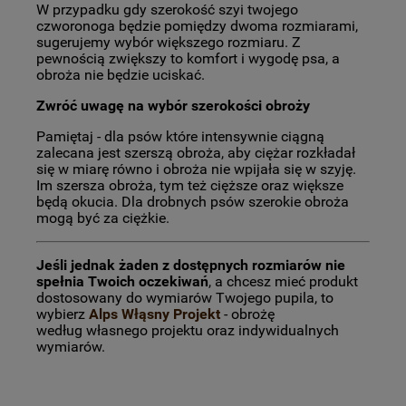
W przypadku gdy szerokość szyi twojego
czworonoga będzie pomiędzy dwoma rozmiarami,
sugerujemy wybór większego rozmiaru. Z
pewnością zwiększy to komfort i wygodę psa, a
obroża nie będzie uciskać.
Zwróć uwagę na wybór szerokości obroży
Pamiętaj - dla psów które intensywnie ciągną
zalecana jest szerszą obroża, aby ciężar rozkładał
się w miarę równo i obroża nie wpijała się w szyję.
Im szersza obroża, tym też cięższe oraz większe
będą okucia. Dla drobnych psów szerokie obroża
mogą być za ciężkie.
Jeśli jednak żaden z dostępnych rozmiarów nie
spełnia Twoich oczekiwań
, a chcesz mieć produkt
dostosowany do wymiarów Twojego pupila, to
wybierz
Alps Włąsny Projekt
- obrożę
według własnego projektu oraz indywidualnych
wymiarów.