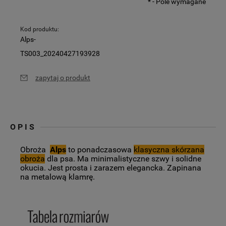
*
- Pole wymagane
Kod produktu:
Alps-
TS003_20240427193928
zapytaj o produkt
OPIS
Obroża
Alps
to ponadczasowa
klasyczna skórzana
obroża
dla psa. Ma minimalistyczne szwy i solidne
okucia. Jest prosta i zarazem elegancka. Zapinana
na metalową klamrę.