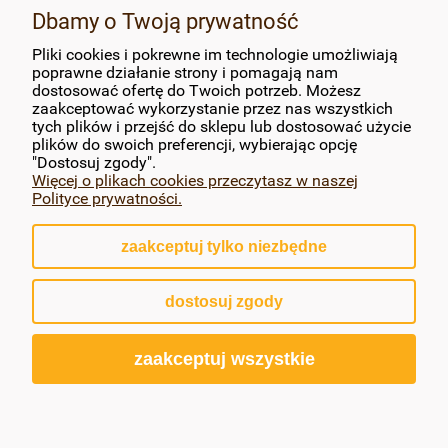
MOJE KONTO
Dbamy o Twoją prywatność
Pliki cookies i pokrewne im technologie umożliwiają
PŁATNOŚCI I DOSTAWA
poprawne działanie strony i pomagają nam
dostosować ofertę do Twoich potrzeb. Możesz
zaakceptować wykorzystanie przez nas wszystkich
INFORMACJE
tych plików i przejść do sklepu lub dostosować użycie
plików do swoich preferencji, wybierając opcję
O NAS
"Dostosuj zgody".
Więcej o plikach cookies przeczytasz w naszej
Polityce prywatności.
zaakceptuj tylko niezbędne
pokaż pełną wersję strony
dostosuj zgody
Sklep internetowy Shoper.pl
zaakceptuj wszystkie