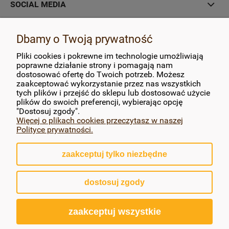
SOCIAL MEDIA
MOJE KONTO
Dbamy o Twoją prywatność
Pliki cookies i pokrewne im technologie umożliwiają
PŁATNOŚCI I DOSTAWA
poprawne działanie strony i pomagają nam
dostosować ofertę do Twoich potrzeb. Możesz
zaakceptować wykorzystanie przez nas wszystkich
INFORMACJE
tych plików i przejść do sklepu lub dostosować użycie
plików do swoich preferencji, wybierając opcję
O NAS
"Dostosuj zgody".
Więcej o plikach cookies przeczytasz w naszej
Polityce prywatności.
zaakceptuj tylko niezbędne
pokaż pełną wersję strony
dostosuj zgody
Sklep internetowy Shoper.pl
zaakceptuj wszystkie