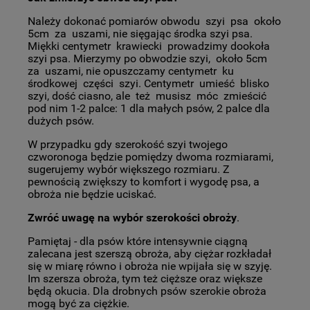
Należy dokonać pomiarów obwodu szyi psa około
5cm za uszami, nie sięgając środka szyi psa.
Miękki centymetr krawiecki prowadzimy dookoła
szyi psa. Mierzymy po obwodzie szyi, około 5cm
za uszami, nie opuszczamy centymetr ku
środkowej części szyi. Centymetr umieść blisko
szyi, dość ciasno, ale też musisz móc zmieścić
pod nim 1-2 palce: 1 dla małych psów, 2 palce dla
dużych psów.
W przypadku gdy szerokość szyi twojego
czworonoga będzie pomiędzy dwoma rozmiarami,
sugerujemy wybór większego rozmiaru. Z
pewnością zwiększy to komfort i wygodę psa, a
obroża nie będzie uciskać.
Zwróć uwagę na wybór szerokości obroży
.
Pamiętaj - dla psów które intensywnie ciągną
zalecana jest szerszą obroża, aby ciężar rozkładał
się w miarę równo i obroża nie wpijała się w szyję.
Im szersza obroża, tym też cięższe oraz większe
będą okucia. Dla drobnych psów szerokie obroża
mogą być za ciężkie.