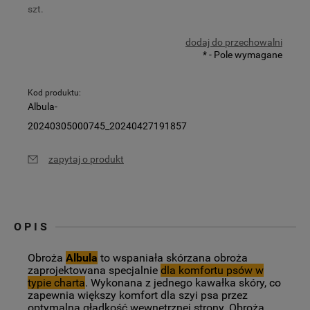
szt.
dodaj do przechowalni
*
- Pole wymagane
Kod produktu:
Albula-
20240305000745_20240427191857
zapytaj o produkt
OPIS
Obroża
Albula
to wspaniała skórzana obroża
zaprojektowana specjalnie
dla komfortu psów w
typie charta
. Wykonana z jednego kawałka skóry, co
zapewnia większy komfort dla szyi psa przez
optymalną gładkość wewnętrznej strony.
Obroża