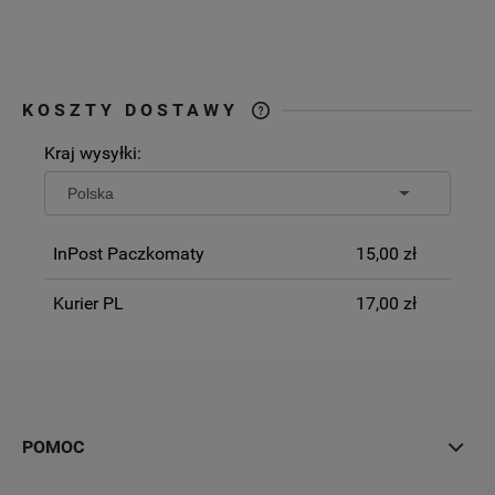
KOSZTY DOSTAWY
CENA NIE ZAWIERA EWENTUALNYCH
Kraj wysyłki:
KOSZTÓW PŁATNOŚCI
InPost Paczkomaty
15,00 zł
Kurier PL
17,00 zł
POMOC