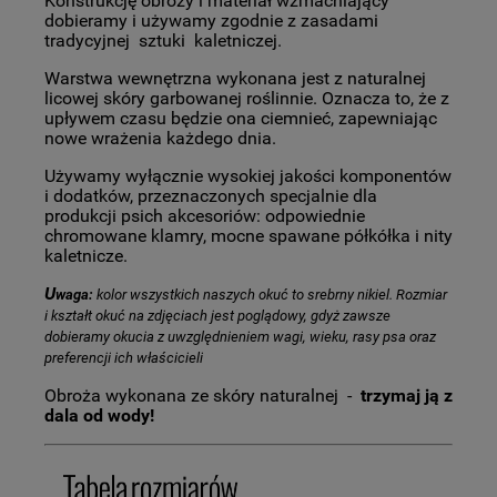
Konstrukcję obroży i materiał wzmacniający
dobieramy i używamy zgodnie z zasadami
tradycyjnej sztuki kaletniczej.
Warstwa wewnętrzna wykonana jest z naturalnej
licowej skóry garbowanej roślinnie. Oznacza to, że z
upływem czasu będzie ona ciemnieć, zapewniając
nowe wrażenia każdego dnia.
Używamy wyłącznie wysokiej jakości komponentów
i dodatków, przeznaczonych specjalnie dla
produkcji psich akcesoriów: odpowiednie
chromowane klamry, mocne spawane półkółka i nity
kaletnicze.
U
waga:
kolor wszystkich naszych okuć to srebrny nikiel. Rozmiar
i kształt okuć na zdjęciach jest poglądowy, gdyż zawsze
dobieramy okucia z uwzględnieniem wagi, wieku, rasy psa oraz
preferencji ich właścicieli
Obroża wykonana ze skóry naturalnej -
trzymaj ją z
dala od wody!