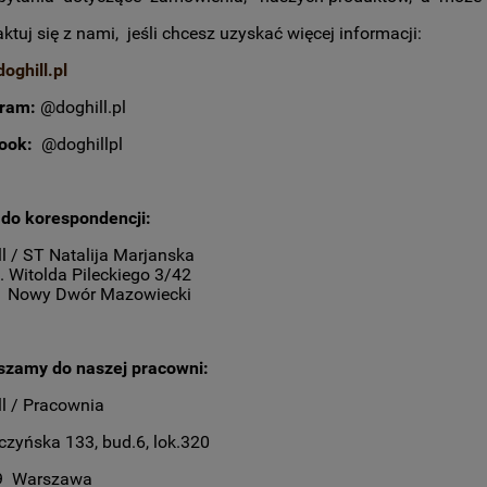
ktuj się z nami, jeśli chcesz uzyskać więcej informacji:
oghill.pl
gram:
@doghill.pl
book:
@doghillpl
 do korespondencji:
l / ST Natalija Marjanska
. Witolda Pileckiego 3/42
1 Nowy Dwór Mazowiecki
szamy do naszej pracowni:
l / Pracownia
czyńska 133, bud.6, lok.320
9 Warszawa