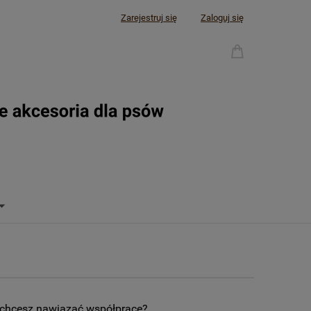
Zarejestruj się
Zaloguj się
chcesz nawiązać współpracę?