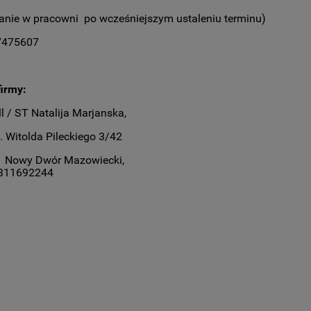
anie w pracowni po wcześniejszym ustaleniu terminu)
37475607
irmy:
l / ST Natalija Marjanska,
. Witolda Pileckiego 3/42
1 Nowy Dwór Mazowiecki,
5311692244