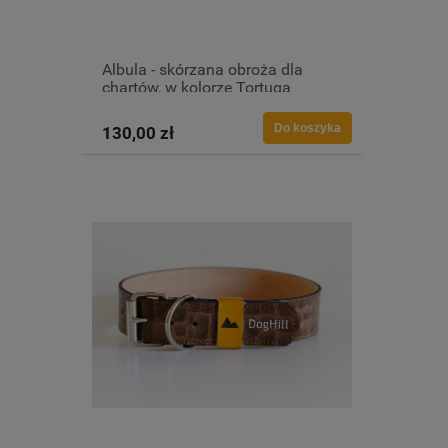
Albula - skórzana obroża dla
chartów, w kolorze Tortuga
Do koszyka
130,00 zł