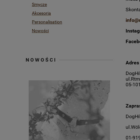
Smycze
Skonta
Akcesoria
info@d
Personalisation
Insta
Nowości
Face
NOWOŚCI
Adres
DogHil
ul.Rtm
05-10
Zapra
DogHil
ul.Wól
01-91