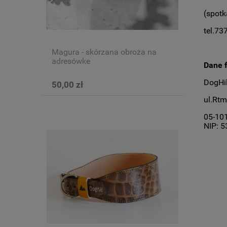
(spotk
tel.7
Magura - skórzana obroża na
adresówkę
Dane f
DogHil
50,00 zł
ul.Rtm
05-10
NIP: 