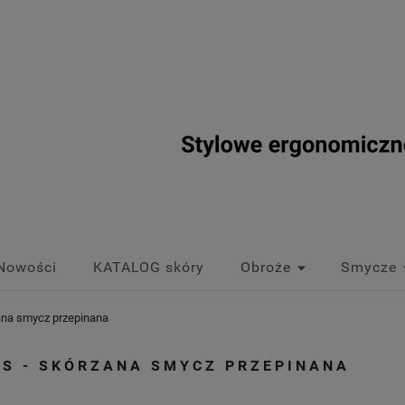
Nowości
KATALOG skóry
Obroże
Smycze
zana smycz przepinana
US - SKÓRZANA SMYCZ PRZEPINANA