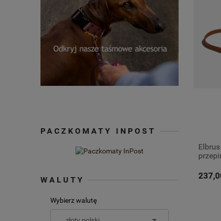
PACZKOMATY INPOST
Elbrus
przepi
237,0
WALUTY
Wybierz walutę