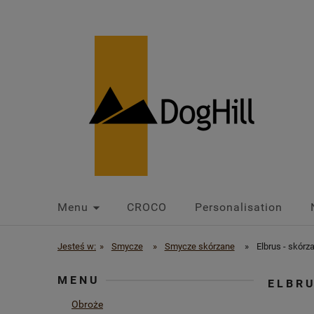
Menu
CROCO
Personalisation
Jesteś w:
»
Smycze
»
Smycze skórzane
»
Elbrus - skór
MENU
ELBR
Obroże