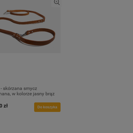
 - skórzana smycz
nana, w kolorze jasny brąz
0 zł
Do koszyka