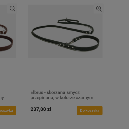
Elbrus - skórzana smycz
ny
przepinana, w kolorze czarnym
237,00 zł
koszyka
Do koszyka