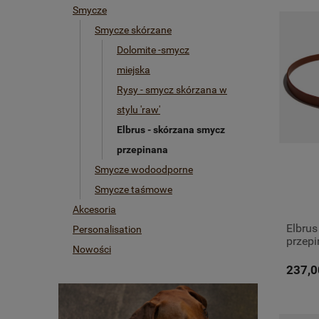
Smycze
Smycze skórzane
Dolomite -smycz
miejska
Rysy - smycz skórzana w
stylu 'raw'
Elbrus - skórzana smycz
przepinana
Smycze wodoodporne
Smycze taśmowe
Akcesoria
Elbrus
Personalisation
przepi
Nowości
237,0