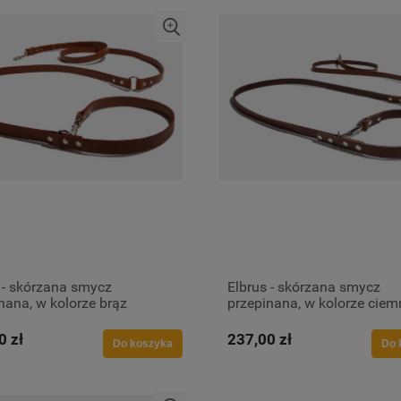
 - skórzana smycz
Elbrus - skórzana smycz
nana, w kolorze brąz
przepinana, w kolorze ciem
brąz
0 zł
237,00 zł
Do koszyka
Do 