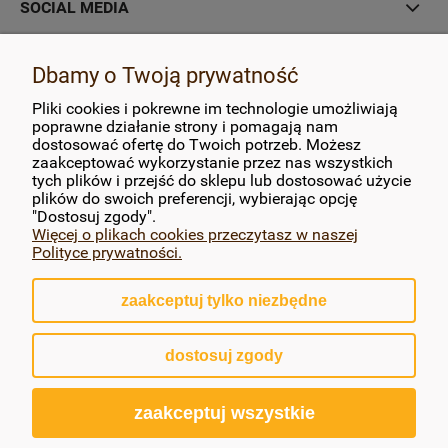
SOCIAL MEDIA
MOJE KONTO
Dbamy o Twoją prywatność
Pliki cookies i pokrewne im technologie umożliwiają
PŁATNOŚCI I DOSTAWA
poprawne działanie strony i pomagają nam
dostosować ofertę do Twoich potrzeb. Możesz
zaakceptować wykorzystanie przez nas wszystkich
INFORMACJE
tych plików i przejść do sklepu lub dostosować użycie
plików do swoich preferencji, wybierając opcję
O NAS
"Dostosuj zgody".
Więcej o plikach cookies przeczytasz w naszej
Polityce prywatności.
zaakceptuj tylko niezbędne
pokaż pełną wersję strony
dostosuj zgody
Sklep internetowy Shoper.pl
zaakceptuj wszystkie