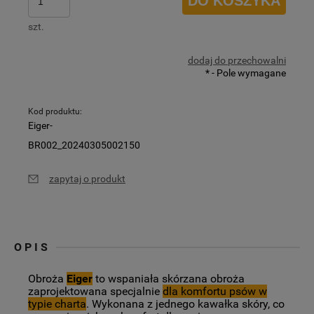
DO KOSZYKA
szt.
dodaj do przechowalni
*
- Pole wymagane
Kod produktu:
Eiger-
BR002_20240305002150
zapytaj o produkt
OPIS
Obroża
Eiger
to wspaniała skórzana obroża
zaprojektowana specjalnie
dla komfortu psów w
typie charta
. Wykonana z jednego kawałka skóry, co