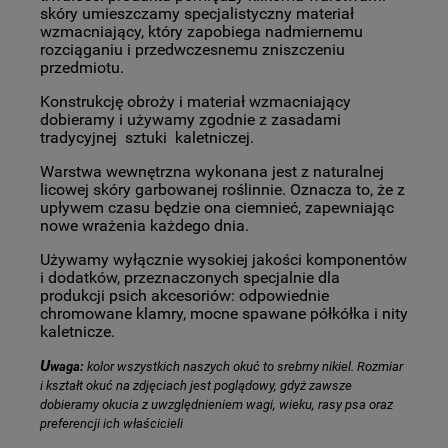
skóry umieszczamy specjalistyczny materiał
wzmacniający, który zapobiega nadmiernemu
rozciąganiu i przedwczesnemu zniszczeniu
przedmiotu.
Konstrukcję obroży i materiał wzmacniający
dobieramy i używamy zgodnie z zasadami
tradycyjnej sztuki kaletniczej.
Warstwa wewnętrzna wykonana jest z naturalnej
licowej skóry garbowanej roślinnie. Oznacza to, że z
upływem czasu będzie ona ciemnieć, zapewniając
nowe wrażenia każdego dnia.
Używamy wyłącznie wysokiej jakości komponentów
i dodatków, przeznaczonych specjalnie dla
produkcji psich akcesoriów: odpowiednie
chromowane klamry, mocne spawane półkółka i nity
kaletnicze.
U
waga:
kolor wszystkich naszych okuć to srebrny nikiel. Rozmiar
i kształt okuć na zdjęciach jest poglądowy, gdyż zawsze
dobieramy okucia z uwzględnieniem wagi, wieku, rasy psa oraz
preferencji ich właścicieli