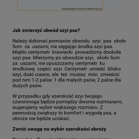
Jak zmierzyć obwód szyi psa?
Należy dokonać pomiarów obwodu szyi psa około
5cm za uszami, nie sięgając środka szyi psa.
Miękki centymetr krawiecki prowadzimy dookoła
szyi psa. Mierzymy po obwodzie szyi, około 5cm
za uszami, nie opuszczamy centymetr ku
środkowej części szyi. Centymetr umieść blisko
szyi, dość ciasno, ale też musisz móc zmieścić
pod nim 1-2 palce: 1 dla małych psów, 2 palce dla
dużych psów.
W przypadku gdy szerokość szyi twojego
czworonoga będzie pomiędzy dwoma rozmiarami,
sugerujemy wybór większego rozmiaru. Z
pewnością zwiększy to komfort i wygodę psa, a
obroża nie będzie uciskać.
Zwróć uwagę na wybór szerokości obroży
.