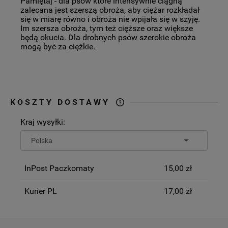
Pamiętaj - dla psów które intensywnie ciągną
zalecana jest szerszą obroża, aby ciężar rozkładał
się w miarę równo i obroża nie wpijała się w szyję.
Im szersza obroża, tym też cięższe oraz większe
będą okucia. Dla drobnych psów szerokie obroża
mogą być za ciężkie.
KOSZTY DOSTAWY
CENA NIE ZAWIERA EWENTUALNYCH
Kraj wysyłki:
KOSZTÓW PŁATNOŚCI
InPost Paczkomaty
15,00 zł
Kurier PL
17,00 zł