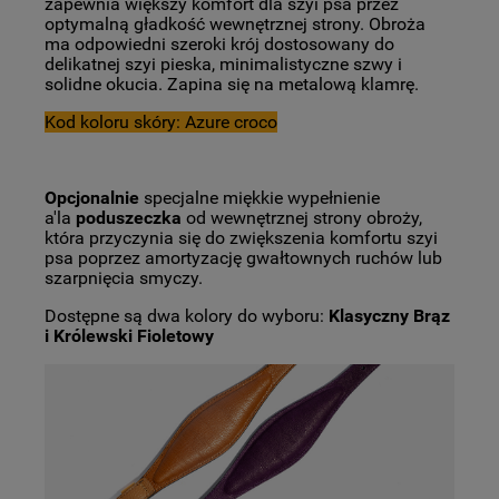
zapewnia większy komfort dla szyi psa przez
optymalną gładkość wewnętrznej strony.
Obroża
ma odpowiedni szeroki krój dostosowany do
delikatnej szyi pieska, minimalistyczne szwy i
solidne okucia. Zapina się na metalową klamrę.
Kod koloru skóry: Azure croco
Opcjonalnie
specjalne miękkie wypełnienie
a'la
poduszeczka
od wewnętrznej strony obroży,
która przyczynia się do zwiększenia komfortu szyi
psa poprzez amortyzację gwałtownych ruchów lub
szarpnięcia smyczy.
Dostępne są dwa kolory do wyboru:
Klasyczny Brąz
i Królewski Fioletowy