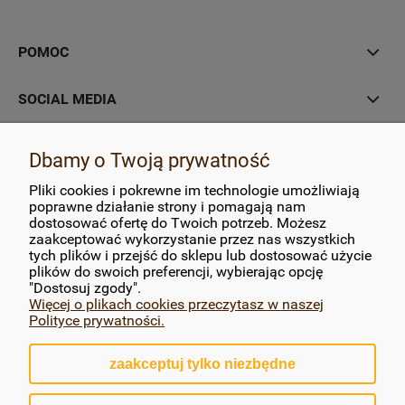
POMOC
SOCIAL MEDIA
MOJE KONTO
Dbamy o Twoją prywatność
Pliki cookies i pokrewne im technologie umożliwiają
PŁATNOŚCI I DOSTAWA
poprawne działanie strony i pomagają nam
dostosować ofertę do Twoich potrzeb. Możesz
zaakceptować wykorzystanie przez nas wszystkich
INFORMACJE
tych plików i przejść do sklepu lub dostosować użycie
plików do swoich preferencji, wybierając opcję
O NAS
"Dostosuj zgody".
Więcej o plikach cookies przeczytasz w naszej
Polityce prywatności.
zaakceptuj tylko niezbędne
pokaż pełną wersję strony