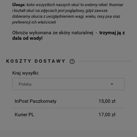
U
waga:
kolor wszystkich naszych okuć to srebrny nikiel. Rozmiar
i kształt okuć na zdjęciach jest poglądowy, gdyż zawsze
dobieramy okucia z uwzględnieniem wagi, wieku, rasy psa oraz
preferencji ich właścicieli
Obroża wykonana ze skóry naturalnej -
trzymaj ją z
dala od wody!
KOSZTY DOSTAWY
CENA NIE ZAWIERA EWENTUALNYCH
Kraj wysyłki:
KOSZTÓW PŁATNOŚCI
InPost Paczkomaty
15,00 zł
Kurier PL
17,00 zł