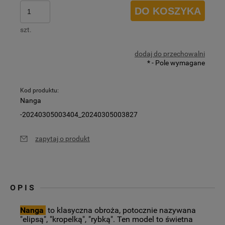
DO KOSZYKA
szt.
dodaj do przechowalni
*
- Pole wymagane
Kod produktu:
Nanga
-20240305003404_20240305003827
zapytaj o produkt
OPIS
Nanga
to klasyczna obroża, potocznie nazywana
"elipsą", "kropelką", "rybką". Ten model to świetna