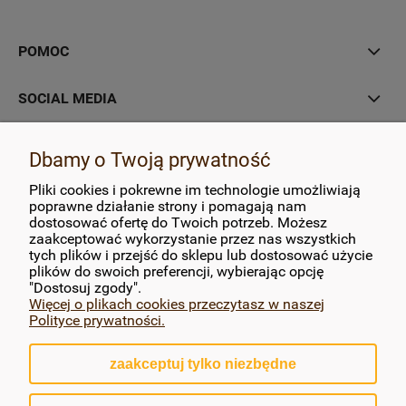
POMOC
SOCIAL MEDIA
MOJE KONTO
Dbamy o Twoją prywatność
Pliki cookies i pokrewne im technologie umożliwiają
PŁATNOŚCI I DOSTAWA
poprawne działanie strony i pomagają nam
dostosować ofertę do Twoich potrzeb. Możesz
zaakceptować wykorzystanie przez nas wszystkich
INFORMACJE
tych plików i przejść do sklepu lub dostosować użycie
plików do swoich preferencji, wybierając opcję
O NAS
"Dostosuj zgody".
Więcej o plikach cookies przeczytasz w naszej
Polityce prywatności.
zaakceptuj tylko niezbędne
pokaż pełną wersję strony