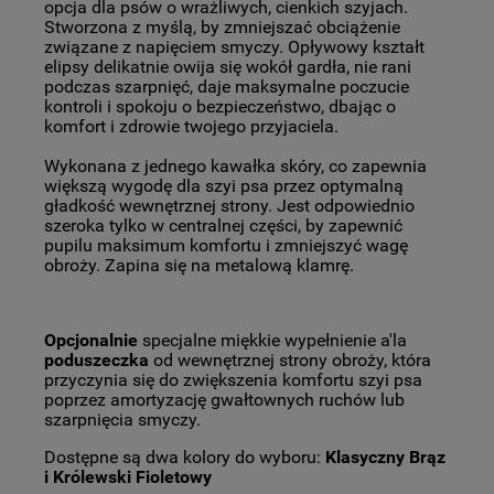
opcja dla psów o wrażliwych, cienkich szyjach.
Stworzona z myślą, by zmniejszać obciążenie
związane z napięciem smyczy. Opływowy kształt
elipsy delikatnie owija się wokół gardła, nie rani
podczas szarpnięć, daje maksymalne poczucie
kontroli i spokoju o bezpieczeństwo, dbając o
komfort i zdrowie twojego przyjaciela.
Wykonana z jednego kawałka skóry, co zapewnia
większą wygodę dla szyi psa przez optymalną
gładkość wewnętrznej strony. Jest odpowiednio
szeroka tylko w centralnej części, by zapewnić
pupilu maksimum komfortu i zmniejszyć wagę
obroży. Zapina się na metalową klamrę.
Opcjonalnie
specjalne miękkie wypełnienie a'la
poduszeczka
od wewnętrznej strony obroży, która
przyczynia się do zwiększenia komfortu szyi psa
poprzez amortyzację gwałtownych ruchów lub
szarpnięcia smyczy.
Dostępne są dwa kolory do wyboru:
Klasyczny Brąz
i Królewski Fioletowy