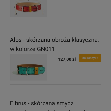
Alps - skórzana obroża klasyczna,
w kolorze GN011
Do koszyka
127,00 zł
Elbrus - skórzana smycz