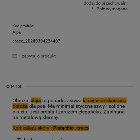
dodaj do przechowalni
*
- Pole wymagane
Kod produktu:
Alps
croco_20240304234407
zapytaj o produkt
OPIS
Obroża
Alps
to ponadczasowa
klasyczna skórzana
obroża
dla psa. Ma minimalistyczne szwy i solidne
okucia. Jest prosta i zarazem elegancka. Zapinana
na metalową klamrę.
Kod koloru skóry :
Pistachio croco