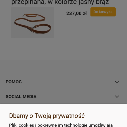
przepinana, w kolorze jasny brąz
Do koszyka
237,00 zł
POMOC
SOCIAL MEDIA
MOJE KONTO
Dbamy o Twoją prywatność
Pliki cookies i pokrewne im technologie umożliwiają
PŁATNOŚCI I DOSTAWA