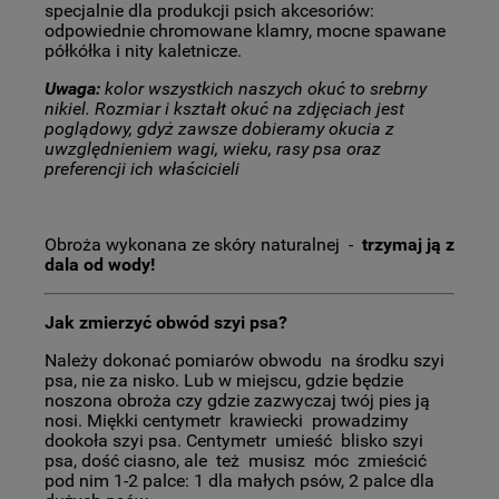
specjalnie dla produkcji psich akcesoriów:
odpowiednie chromowane klamry, mocne spawane
półkółka i nity kaletnicze.
Uwaga:
kolor wszystkich naszych okuć to srebrny
nikiel. Rozmiar i kształt okuć na zdjęciach jest
poglądowy, gdyż zawsze dobieramy okucia z
uwzględnieniem wagi, wieku, rasy psa oraz
preferencji ich właścicieli
Obroża wykonana ze skóry naturalnej -
trzymaj ją z
dala od wody!
Jak zmierzyć obwód szyi psa?
Należy dokonać pomiarów obwodu na środku szyi
psa, nie za nisko. Lub w miejscu, gdzie będzie
noszona obroża czy gdzie zazwyczaj twój pies ją
nosi. Miękki centymetr krawiecki prowadzimy
dookoła szyi psa. Centymetr umieść blisko szyi
psa, dość ciasno, ale też musisz móc zmieścić
pod nim 1-2 palce: 1 dla małych psów, 2 palce dla