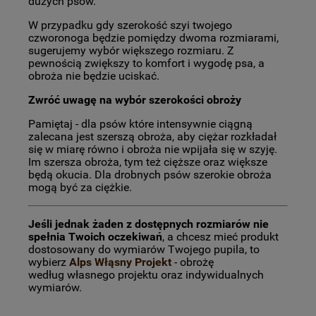
dużych psów.
W przypadku gdy szerokość szyi twojego
czworonoga będzie pomiędzy dwoma rozmiarami,
sugerujemy wybór większego rozmiaru. Z
pewnością zwiększy to komfort i wygodę psa, a
obroża nie będzie uciskać.
Zwróć uwagę na wybór szerokości obroży
Pamiętaj - dla psów które intensywnie ciągną
zalecana jest szerszą obroża, aby ciężar rozkładał
się w miarę równo i obroża nie wpijała się w szyję.
Im szersza obroża, tym też cięższe oraz większe
będą okucia. Dla drobnych psów szerokie obroża
mogą być za ciężkie.
Jeśli jednak żaden z dostępnych rozmiarów nie
spełnia Twoich oczekiwań
, a chcesz mieć produkt
dostosowany do wymiarów Twojego pupila, to
wybierz
Alps Włąsny Projekt
- obrożę
według własnego projektu oraz indywidualnych
wymiarów.