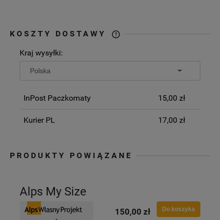
KOSZTY DOSTAWY
CENA NIE ZAWIERA EWENTUALNYCH
Kraj wysyłki:
KOSZTÓW PŁATNOŚCI
InPost Paczkomaty
15,00 zł
Kurier PL
17,00 zł
PRODUKTY POWIĄZANE
Alps My Size
Do koszyka
150,00 zł