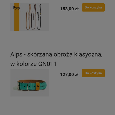
Do koszyka
153,00 zł
Alps - skórzana obroża klasyczna,
w kolorze GN011
Do koszyka
127,00 zł