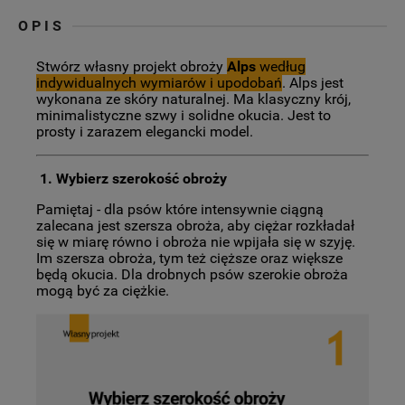
OPIS
Stwórz własny projekt obroży
Alps
według
indywidualnych wymiarów i upodobań
. Alps jest
w
ykonana ze skóry naturalnej. Ma klasyczny krój,
minimalistyczne szwy i solidne okucia. Jest to
prosty i zarazem elegancki model.
1. Wybierz szerokość obroży
Pamiętaj - dla psów które intensywnie ciągną
zalecana jest szersza obroża, aby ciężar rozkładał
się w miarę równo i obroża nie wpijała się w szyję.
Im szersza obroża, tym też cięższe oraz większe
będą okucia. Dla drobnych psów szerokie obroża
mogą być za ciężkie.