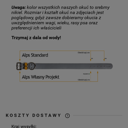
Uwaga:
kolor wszystkich naszych okuć to srebrny
nikiel. Rozmiar i kształt okuć na zdjęciach jest
poglądowy, gdyż zawsze dobieramy okucia z
uwzględnieniem wagi, wieku, rasy psa oraz
preferencji ich właścicieli
Trzymaj z dala od wody!
KOSZTY DOSTAWY
CENA NIE ZAWIERA EWENTUALNYCH
Kraj wysyłki:
KOSZTÓW PŁATNOŚCI