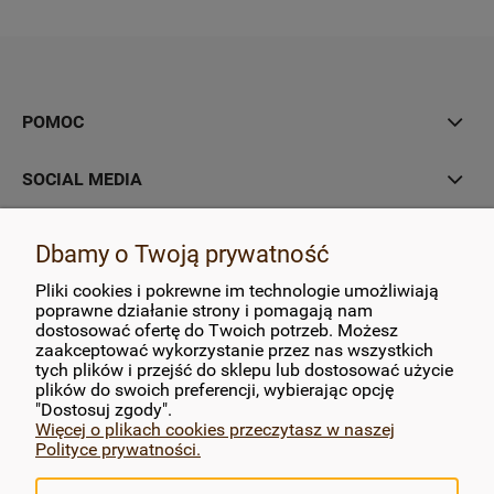
POMOC
SOCIAL MEDIA
MOJE KONTO
Dbamy o Twoją prywatność
Pliki cookies i pokrewne im technologie umożliwiają
PŁATNOŚCI I DOSTAWA
poprawne działanie strony i pomagają nam
dostosować ofertę do Twoich potrzeb. Możesz
zaakceptować wykorzystanie przez nas wszystkich
INFORMACJE
tych plików i przejść do sklepu lub dostosować użycie
plików do swoich preferencji, wybierając opcję
O NAS
"Dostosuj zgody".
Więcej o plikach cookies przeczytasz w naszej
Polityce prywatności.