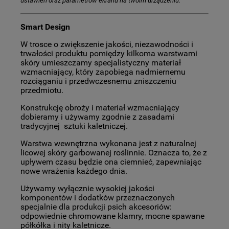
ustawień oraz parametrów ekranu na twoim urządzeniu.
Smart Design
W trosce o zwiększenie jakości, niezawodności i
trwałości produktu pomiędzy kilkoma warstwami
skóry umieszczamy specjalistyczny materiał
wzmacniający, który zapobiega nadmiernemu
rozciąganiu i przedwczesnemu zniszczeniu
przedmiotu.
Konstrukcję obroży i materiał wzmacniający
dobieramy i używamy zgodnie z zasadami
tradycyjnej sztuki kaletniczej.
Warstwa wewnętrzna wykonana jest z naturalnej
licowej skóry garbowanej roślinnie. Oznacza to, że z
upływem czasu będzie ona ciemnieć, zapewniając
nowe wrażenia każdego dnia.
Używamy wyłącznie wysokiej jakości
komponentów i dodatków przeznaczonych
specjalnie dla produkcji psich akcesoriów:
odpowiednie chromowane klamry, mocne spawane
półkółka i nity kaletnicze.