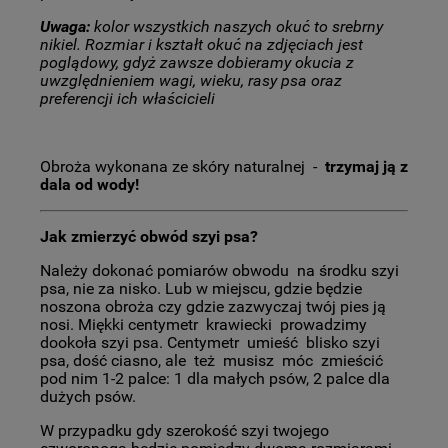
Uwaga:
kolor wszystkich naszych okuć to srebrny
nikiel. Rozmiar i kształt okuć na zdjęciach jest
poglądowy, gdyż zawsze dobieramy okucia z
uwzględnieniem wagi, wieku, rasy psa oraz
preferencji ich właścicieli
Obroża wykonana ze skóry naturalnej -
trzymaj ją z
dala od wody!
Jak zmierzyć obwód szyi psa?
Należy dokonać pomiarów obwodu na środku szyi
psa, nie za nisko. Lub w miejscu, gdzie będzie
noszona obroża czy gdzie zazwyczaj twój pies ją
nosi. Miękki centymetr krawiecki prowadzimy
dookoła szyi psa. Centymetr umieść blisko szyi
psa, dość ciasno, ale też musisz móc zmieścić
pod nim 1-2 palce: 1 dla małych psów, 2 palce dla
dużych psów.
W przypadku gdy szerokość szyi twojego