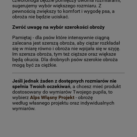
czworonoga będzie pomiędzy dwoma rozmiarami,
sugerujemy wybór większego rozmiaru. Z
pewnością zwiększy to komfort i wygodę psa, a
obroża nie będzie uciskać.
Zwróć uwagę na wybór szerokości obroży
Pamiętaj - dla psów które intensywnie ciągną
zalecana jest szerszą obroża, aby ciężar rozkładał
się w miarę równo i obroża nie wpijała się w szyję.
Im szersza obroża, tym też cięższe oraz większe
będą okucia. Dla drobnych psów szerokie obroża
mogą być za ciężkie.
Jeśli jednak żaden z dostępnych rozmiarów nie
spełnia Twoich oczekiwań
, a chcesz mieć produkt
dostosowany do wymiarów Twojego pupila, to
wybierz
Alps Włąsny Projekt
- obrożę
według własnego projektu oraz indywidualnych
wymiarów.