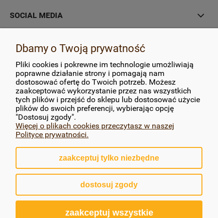
SOCIAL MEDIA
MOJE KONTO
Dbamy o Twoją prywatność
Pliki cookies i pokrewne im technologie umożliwiają
PŁATNOŚCI I DOSTAWA
poprawne działanie strony i pomagają nam
dostosować ofertę do Twoich potrzeb. Możesz
zaakceptować wykorzystanie przez nas wszystkich
INFORMACJE
tych plików i przejść do sklepu lub dostosować użycie
plików do swoich preferencji, wybierając opcję
O NAS
"Dostosuj zgody".
Więcej o plikach cookies przeczytasz w naszej
Polityce prywatności.
zaakceptuj tylko niezbędne
pokaż pełną wersję strony
dostosuj zgody
Sklep internetowy Shoper.pl
zaakceptuj wszystkie