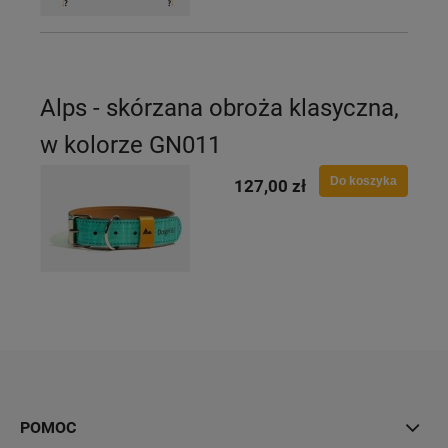
Alps - skórzana obroża klasyczna,
w kolorze GN011
Do koszyka
127,00 zł
POMOC