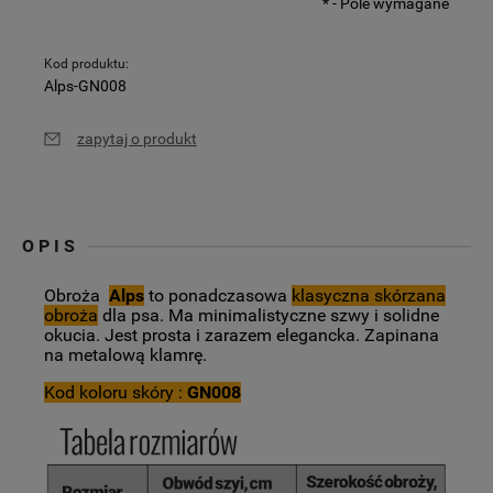
*
- Pole wymagane
Kod produktu:
Alps-GN008
zapytaj o produkt
OPIS
Obroża
Alps
to ponadczasowa
klasyczna skórzana
obroża
dla psa. Ma minimalistyczne szwy i solidne
okucia. Jest prosta i zarazem elegancka. Zapinana
na metalową klamrę.
Kod koloru skóry :
GN008