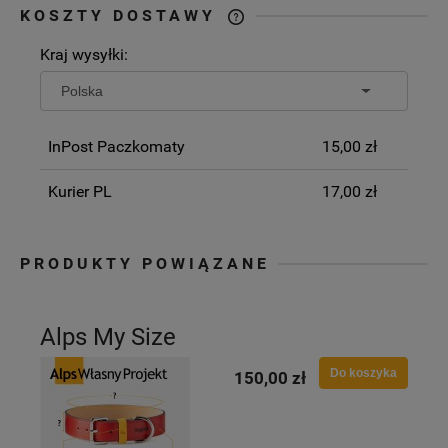
KOSZTY DOSTAWY
CENA NIE ZAWIERA EWENTUALNYCH
Kraj wysyłki:
KOSZTÓW PŁATNOŚCI
InPost Paczkomaty
15,00 zł
Kurier PL
17,00 zł
PRODUKTY POWIĄZANE
Alps My Size
Do koszyka
150,00 zł