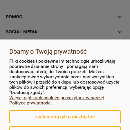
POMOC
SOCIAL MEDIA
MOJE KONTO
Dbamy o Twoją prywatność
Pliki cookies i pokrewne im technologie umożliwiają
PŁATNOŚCI I DOSTAWA
poprawne działanie strony i pomagają nam
dostosować ofertę do Twoich potrzeb. Możesz
zaakceptować wykorzystanie przez nas wszystkich
INFORMACJE
tych plików i przejść do sklepu lub dostosować użycie
plików do swoich preferencji, wybierając opcję
O NAS
"Dostosuj zgody".
Więcej o plikach cookies przeczytasz w naszej
Polityce prywatności.
zaakceptuj tylko niezbędne
pokaż pełną wersję strony