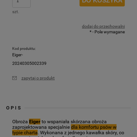
DO KOSZYKA
szt.
dodaj do przechowalni
*
- Pole wymagane
Kod produktu:
Eiger-
20240305002339
zapytaj o produkt
OPIS
Obroża
Eiger
to wspaniała skórzana obroża
zaprojektowana specjalnie
dla komfortu psów w
typie charta
. Wykonana z jednego kawałka skóry, co