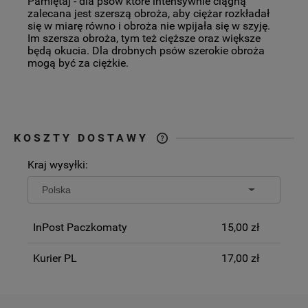
Pamiętaj - dla psów które intensywnie ciągną
zalecana jest szerszą obroża, aby ciężar rozkładał
się w miarę równo i obroża nie wpijała się w szyję.
Im szersza obroża, tym też cięższe oraz większe
będą okucia. Dla drobnych psów szerokie obroża
mogą być za ciężkie.
KOSZTY DOSTAWY
CENA NIE ZAWIERA EWENTUALNYCH
Kraj wysyłki:
KOSZTÓW PŁATNOŚCI
InPost Paczkomaty
15,00 zł
Kurier PL
17,00 zł