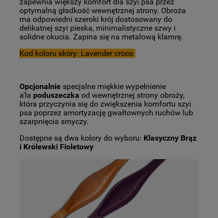
zapewnia większy komfort dla szyi psa przez
optymalną gładkość wewnętrznej strony.
Obroża
ma odpowiedni szeroki krój dostosowany do
delikatnej szyi pieska, minimalistyczne szwy i
solidne okucia. Zapina się na metalową klamrę.
Kod koloru skóry: Lavender croco
Opcjonalnie
specjalne miękkie wypełnienie
a'la
poduszeczka
od wewnętrznej strony obroży,
która przyczynia się do zwiększenia komfortu szyi
psa poprzez amortyzację gwałtownych ruchów lub
szarpnięcia smyczy.
Dostępne są dwa kolory do wyboru:
Klasyczny Brąz
i Królewski Fioletowy