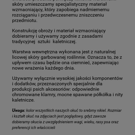
skóry umieszczamy specjalistyczny materiał
wzmacniający, który zapobiega nadmiernemu
rozciąganiu i przedwczesnemu zniszczeniu
przedmiotu.
Konstrukcję obroży i materiał wzmacniający
dobieramy i używamy zgodnie z zasadami
tradycyjnej sztuki kaletniczej.
Warstwa wewnętrzna wykonana jest z naturalnej
licowej skóry garbowanej roślinnie. Oznacza to, że z
upływem czasu będzie ona ciemnieć, zapewniając
nowe wrażenia każdego dnia.
Używamy wyłącznie wysokiej jakości komponentów
i dodatków, przeznaczonych specjalnie dla
produkcji psich akcesoriów: odpowiednie
chromowane klamry, mocne spawane półkółka i nity
kaletnicze.
U
waga:
kolor wszystkich naszych okuć to srebrny nikiel. Rozmiar
i kształt okuć na zdjęciach jest poglądowy, gdyż zawsze
dobieramy okucia z uwzględnieniem wagi, wieku, rasy psa oraz
preferencji ich właścicieli