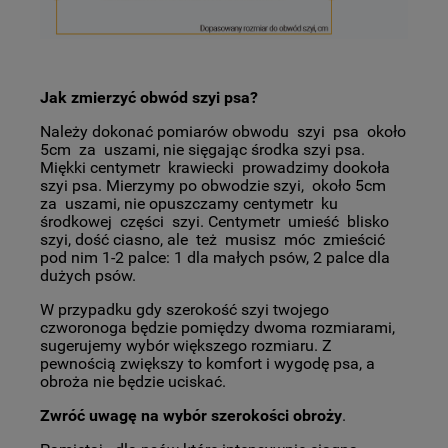
Jak zmierzyć obwód szyi psa?
Należy dokonać pomiarów obwodu szyi psa około
5cm za uszami, nie sięgając środka szyi psa.
Miękki centymetr krawiecki prowadzimy dookoła
szyi psa. Mierzymy po obwodzie szyi, około 5cm
za uszami, nie opuszczamy centymetr ku
środkowej części szyi. Centymetr umieść blisko
szyi, dość ciasno, ale też musisz móc zmieścić
pod nim 1-2 palce: 1 dla małych psów, 2 palce dla
dużych psów.
W przypadku gdy szerokość szyi twojego
czworonoga będzie pomiędzy dwoma rozmiarami,
sugerujemy wybór większego rozmiaru. Z
pewnością zwiększy to komfort i wygodę psa, a
obroża nie będzie uciskać.
Zwróć uwagę na wybór szerokości obroży
.