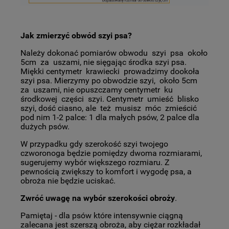
Jak zmierzyć obwód szyi psa?
Należy dokonać pomiarów obwodu szyi psa około
5cm za uszami, nie sięgając środka szyi psa.
Miękki centymetr krawiecki prowadzimy dookoła
szyi psa. Mierzymy po obwodzie szyi, około 5cm
za uszami, nie opuszczamy centymetr ku
środkowej części szyi. Centymetr umieść blisko
szyi, dość ciasno, ale też musisz móc zmieścić
pod nim 1-2 palce: 1 dla małych psów, 2 palce dla
dużych psów.
W przypadku gdy szerokość szyi twojego
czworonoga będzie pomiędzy dwoma rozmiarami,
sugerujemy wybór większego rozmiaru. Z
pewnością zwiększy to komfort i wygodę psa, a
obroża nie będzie uciskać.
Zwróć uwagę na wybór szerokości obroży
.
Pamiętaj - dla psów które intensywnie ciągną
zalecana jest szerszą obroża, aby ciężar rozkładał