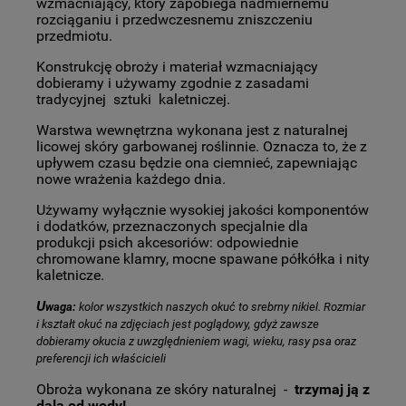
wzmacniający, który zapobiega nadmiernemu
rozciąganiu i przedwczesnemu zniszczeniu
przedmiotu.
Konstrukcję obroży i materiał wzmacniający
dobieramy i używamy zgodnie z zasadami
tradycyjnej sztuki kaletniczej.
Warstwa wewnętrzna wykonana jest z naturalnej
licowej skóry garbowanej roślinnie. Oznacza to, że z
upływem czasu będzie ona ciemnieć, zapewniając
nowe wrażenia każdego dnia.
Używamy wyłącznie wysokiej jakości komponentów
i dodatków, przeznaczonych specjalnie dla
produkcji psich akcesoriów: odpowiednie
chromowane klamry, mocne spawane półkółka i nity
kaletnicze.
U
waga:
kolor wszystkich naszych okuć to srebrny nikiel. Rozmiar
i kształt okuć na zdjęciach jest poglądowy, gdyż zawsze
dobieramy okucia z uwzględnieniem wagi, wieku, rasy psa oraz
preferencji ich właścicieli
Obroża wykonana ze skóry naturalnej -
trzymaj ją z
dala od wody!