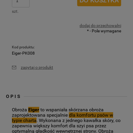
DO KOSZYKA
szt.
dodaj do przechowalni
*
- Pole wymagane
Kod produktu:
Eiger-PK008
zapytaj o produkt
OPIS
Obroża
Eiger
to wspaniała skórzana obroża
zaprojektowana specjalnie
dla komfortu psów w
typie charta
. Wykonana z jednego kawałka skóry, co
zapewnia większy komfort dla szyi psa przez
optymalną gładkość wewnętrznej strony.
Obroża