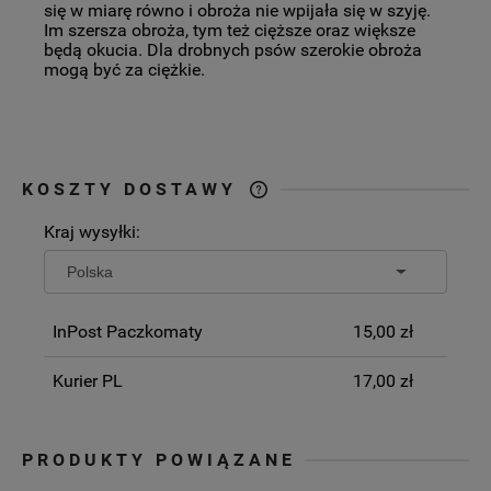
się w miarę równo i obroża nie wpijała się w szyję.
Im szersza obroża, tym też cięższe oraz większe
będą okucia. Dla drobnych psów szerokie obroża
mogą być za ciężkie.
KOSZTY DOSTAWY
CENA NIE ZAWIERA EWENTUALNYCH
Kraj wysyłki:
KOSZTÓW PŁATNOŚCI
InPost Paczkomaty
15,00 zł
Kurier PL
17,00 zł
PRODUKTY POWIĄZANE