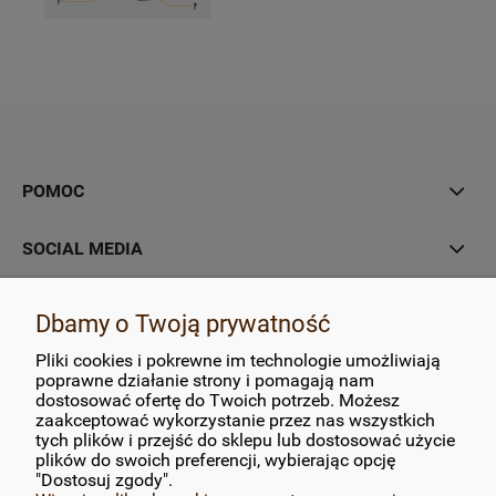
POMOC
SOCIAL MEDIA
MOJE KONTO
Dbamy o Twoją prywatność
Pliki cookies i pokrewne im technologie umożliwiają
PŁATNOŚCI I DOSTAWA
poprawne działanie strony i pomagają nam
dostosować ofertę do Twoich potrzeb. Możesz
zaakceptować wykorzystanie przez nas wszystkich
INFORMACJE
tych plików i przejść do sklepu lub dostosować użycie
plików do swoich preferencji, wybierając opcję
O NAS
"Dostosuj zgody".