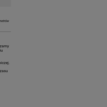
ametrów
zczamy
iu
iczej.
czasu