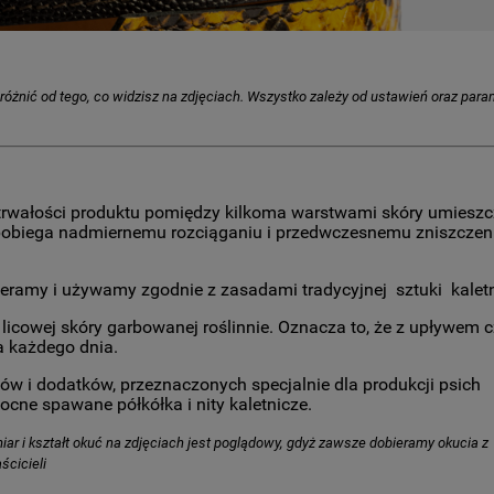
ę różnić od tego, co widzisz na zdjęciach. Wszystko zależy od ustawień oraz par
i trwałości produktu pomiędzy kilkoma warstwami skóry umies
zapobiega nadmiernemu rozciąganiu i przedwczesnemu zniszczen
ieramy i używamy zgodnie z zasadami tradycyjnej sztuki kaletn
licowej skóry garbowanej roślinnie. Oznacza to, że z upływem 
a każdego dnia.
 i dodatków, przeznaczonych specjalnie dla produkcji psich
ne spawane półkółka i nity kaletnicze.
iar i kształt okuć na zdjęciach jest poglądowy, gdyż zawsze dobieramy okucia z
ścicieli