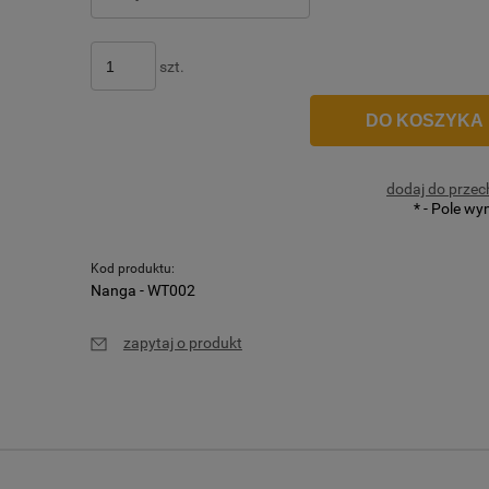
szt.
DO KOSZYKA
dodaj do przec
*
- Pole w
Kod produktu:
Nanga - WT002
zapytaj o produkt