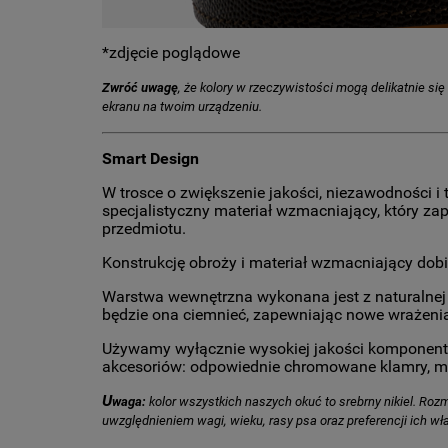
*zdjęcie poglądowe
Zwróć uwagę
, że kolory w rzeczywistości mogą delikatnie si
ekranu na twoim urządzeniu.
Smart Design
W trosce o zwiększenie jakości, niezawodności 
specjalistyczny materiał wzmacniający, który 
przedmiotu.
Konstrukcję obroży i materiał wzmacniający dob
Warstwa wewnętrzna wykonana jest z naturalnej 
będzie ona ciemnieć, zapewniając nowe wrażeni
Używamy wyłącznie wysokiej jakości komponentów
akcesoriów: odpowiednie chromowane klamry, moc
U
waga:
kolor wszystkich naszych okuć to srebrny nikiel. Rozm
uwzględnieniem wagi, wieku, rasy psa oraz preferencji ich wła