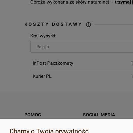
Obroża wykonana ze skóry naturalnej -
trzymaj 
KOSZTY DOSTAWY
Kraj wysyłki:
CENA NIE ZAW
EWENTUALNYC
PŁATNOŚCI
InPost Paczkomaty
1
Kurier PL
1
POMOC
SOCIAL MEDIA
Jak zmierzyć psa, rozmiary
Facebook
Dbamy o Twoją prywatność