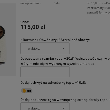
na wyczerpaniu
5 dni
od 15,00 zł
- InPo
Paczkomaty
(Pol
sprawdź formy d
Cena nie zawiera ewentualnych kosztó
Cena:
płatności
115,00 zł
*
Rozmiar / Obwód szyi / Szerokość obroży:
Dopasowany rozmiar (opc. +20zł) Wpisz obwód szyi w 
który mieści się w wybranym wyżej rozmiarze::
Dodaj uchwyt na adresówkę (opc. +10zł):
Dodaj poduszeczkę na wewnętrzną stronę obroży (opc. 