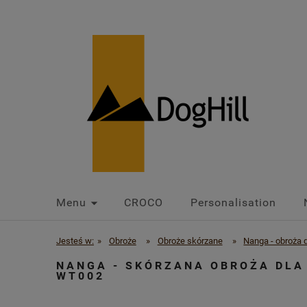
Menu
CROCO
Personalisation
Jesteś w:
»
Obroże
»
Obroże skórzane
»
Nanga - obroża d
NANGA - SKÓRZANA OBROŻA DLA 
WT002