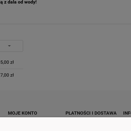
ją z dala od wody!
IERA
H KOSZTÓW
5,00 zł
7,00 zł
MOJE KONTO
PŁATNOŚCI I DOSTAWA
IN
Twoje zamówienia
Formy płatności
Czas