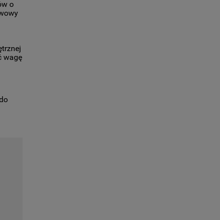
ów o
ywowy
trznej
yć wagę
 do