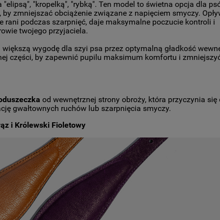
elipsą", "kropelką", "rybką". Ten model to świetna opcja dla ps
ą, by zmniejszać obciążenie związane z napięciem smyczy. Opł
 nie rani podczas szarpnięć, daje maksymalne poczucie kontroli i
owie twojego przyjaciela.
 większą wygodę dla szyi psa przez optymalną gładkość wewnę
lnej części, by zapewnić pupilu maksimum komfortu i zmniejsz
oduszeczka
od wewnętrznej strony obroży, która przyczynia się
ację gwałtownych ruchów lub szarpnięcia smyczy.
ąz i Królewski Fioletowy