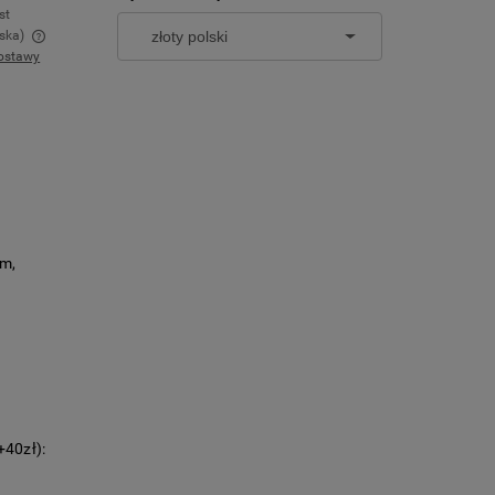
st
ska)
ostawy
w
cm,
+40zł):