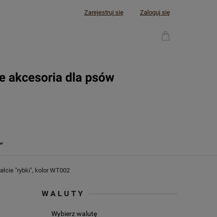
Zarejestruj się
Zaloguj się
łcie "rybki", kolor WT002
WALUTY
Wybierz walutę