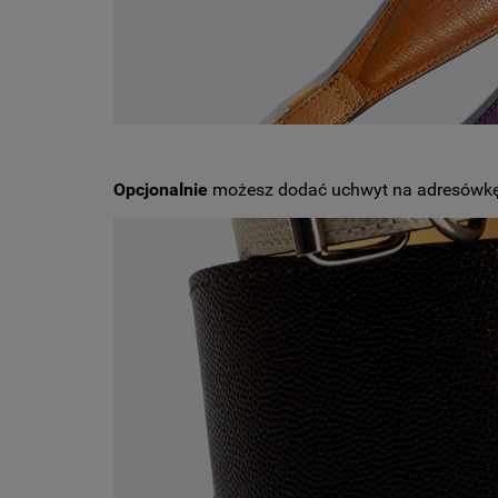
Opcjonalnie
możesz dodać uchwyt na adresówkę