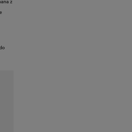
nana z
e
 do