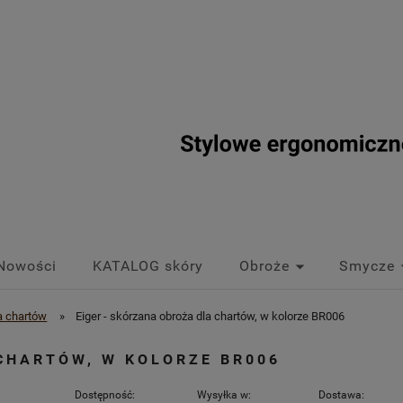
Nowości
KATALOG skóry
Obroże
Smycze
la chartów
»
Eiger - skórzana obroża dla chartów, w kolorze BR006
CHARTÓW, W KOLORZE BR006
Dostępność:
Wysyłka w:
Dostawa: