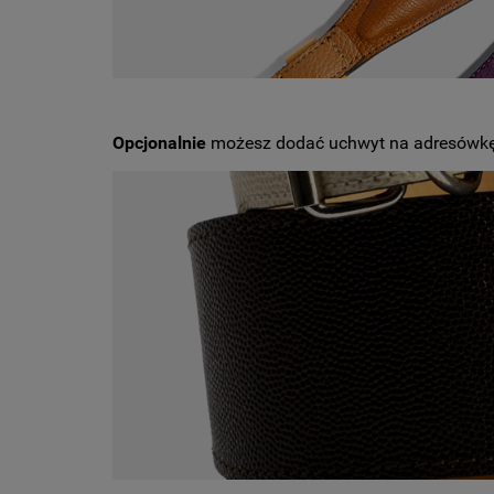
Opcjonalnie
możesz dodać uchwyt na adresówkę