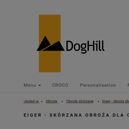
Menu
CROCO
Personalisation
Jesteś w:
»
Obroże
»
Obroże skórzane
»
Eiger - obroża d
EIGER - SKÓRZANA OBROŻA DLA 