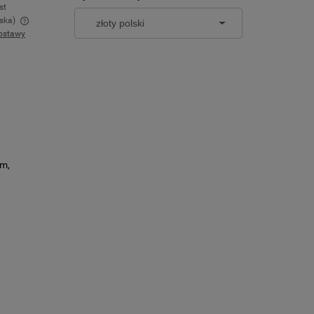
st
ska)
ostawy
w
cm,