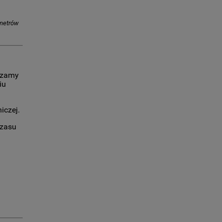
ametrów
zczamy
iu
iczej.
czasu