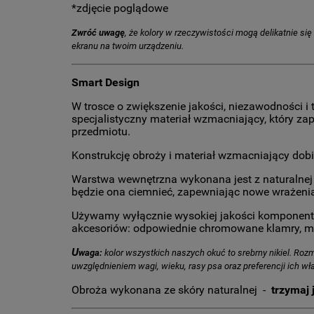
*zdjęcie poglądowe
Zwróć uwagę
, że kolory w rzeczywistości mogą delikatnie si
ekranu na twoim urządzeniu.
Smart Design
W trosce o zwiększenie jakości, niezawodności 
specjalistyczny materiał wzmacniający, który 
przedmiotu.
Konstrukcję obroży i materiał wzmacniający dob
Warstwa wewnętrzna wykonana jest z naturalnej 
będzie ona ciemnieć, zapewniając nowe wrażeni
Używamy wyłącznie wysokiej jakości komponentów
akcesoriów: odpowiednie chromowane klamry, moc
U
waga:
kolor wszystkich naszych okuć to srebrny nikiel. Rozm
uwzględnieniem wagi, wieku, rasy psa oraz preferencji ich wła
Obroża wykonana ze skóry naturalnej -
trzymaj 