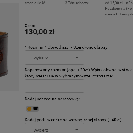
średnia ilość
3-7dni robocze
od 15,00 zł
- InPo
Paczkomaty
(Pol
sprawdź formy d
Cena nie zawiera ewentualnych kosztó
Cena:
płatności
130,00 zł
*
Rozmiar / Obwód szyi / Szerokość obroży:
Dopasowany rozmiar (opc. +20zł) Wpisz obwód szyi w 
który mieści się w wybranym wyżej rozmiarze:
Dodaj uchwyt na adresówkę:
Dodaj poduszeczkę od wewnętrznej strony (+40zł):