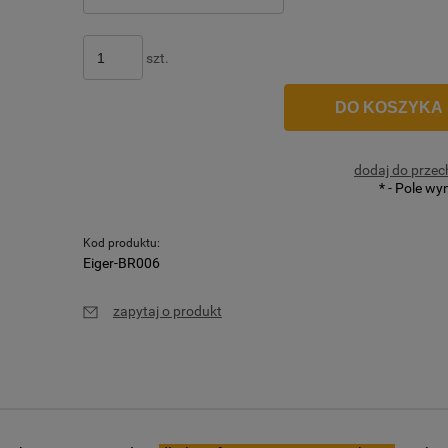
szt.
DO KOSZYKA
dodaj do przec
*
- Pole w
Kod produktu:
Eiger-BR006
zapytaj o produkt