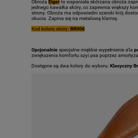
Obroża
Eiger
to wspaniała skórzana obroża zapr
jednego kawałka skóry, co zapewnia większy kom
strony.
Obroża ma odpowiedni szeroki krój dostos
okucia. Zapina się na metalową klamrę.
Kod koloru skóry:
BR006
Opcjonalnie
specjalne miękkie wypełnienie a'la
p
zwiększenia komfortu szyi psa poprzez amortyz
Dostępne są dwa kolory do wyboru:
Klasyczny Br