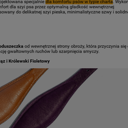
ojektowana specjalnie
dla komfortu psów w typie charta
. Wyko
fort dla szyi psa przez optymalną gładkość wewnętrznej
owany do delikatnej szyi pieska, minimalistyczne szwy i solidn
oduszeczka
od wewnętrznej strony obroży, która przyczynia się
ację gwałtownych ruchów lub szarpnięcia smyczy.
ąz i Królewski Fioletowy