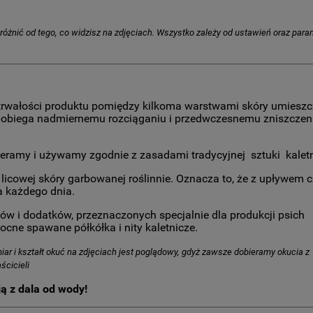
ę różnić od tego, co widzisz na zdjęciach. Wszystko zależy od ustawień oraz par
i trwałości produktu pomiędzy kilkoma warstwami skóry umies
zapobiega nadmiernemu rozciąganiu i przedwczesnemu zniszczen
ieramy i używamy zgodnie z zasadami tradycyjnej sztuki kaletn
licowej skóry garbowanej roślinnie. Oznacza to, że z upływem 
a każdego dnia.
 i dodatków, przeznaczonych specjalnie dla produkcji psich
ne spawane półkółka i nity kaletnicze.
iar i kształt okuć na zdjęciach jest poglądowy, gdyż zawsze dobieramy okucia z
ścicieli
ją z dala od wody!