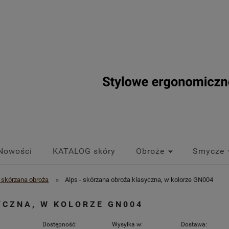
Nowości
KATALOG skóry
Obroże
Smycze
a skórzana obroża
»
Alps - skórzana obroża klasyczna, w kolorze GN004
YCZNA, W KOLORZE GN004
Dostępność:
Wysyłka w:
Dostawa: