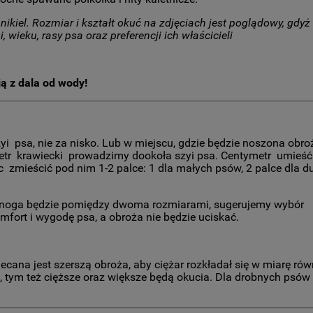
ikiel. Rozmiar i kształt okuć na zdjęciach jest poglądowy, gdyż
ieku, rasy psa oraz preferencji ich właścicieli
ją z dala od wody!
 psa, nie za nisko. Lub w miejscu, gdzie będzie noszona obro
ymetr krawiecki prowadzimy dookoła szyi psa. Centymetr umieś
c zmieścić pod nim 1-2 palce: 1 dla małych psów, 2 palce dla d
onoga będzie pomiędzy dwoma rozmiarami, sugerujemy wybór
fort i wygodę psa, a obroża nie będzie uciskać.
ecana jest szerszą obroża, aby ciężar rozkładał się w miarę rów
a, tym też cięższe oraz większe będą okucia. Dla drobnych psów