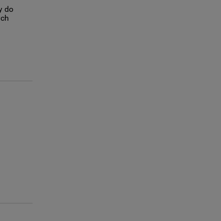
y do
ych