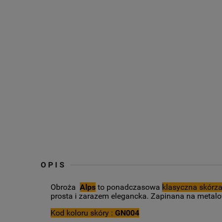
OPIS
Obroża
Alps
to ponadczasowa
klasyczna skórz
prosta i zarazem elegancka. Zapinana na metal
Kod koloru skóry :
GN004