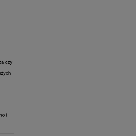
ża czy
ć
użych
no i