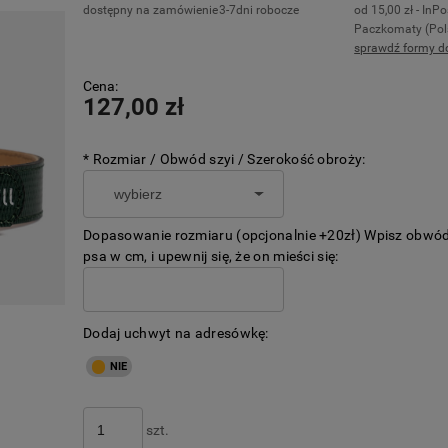
dostępny na zamówienie
3-7dni robocze
od 15,00 zł
- InPo
Paczkomaty
(Pol
sprawdź formy d
Cena nie zawiera ewentualnych kosztó
Cena:
płatności
127,00 zł
*
Rozmiar / Obwód szyi / Szerokość obroży:
Dopasowanie rozmiaru (opcjonalnie +20zł) Wpisz obwód
psa w cm, i upewnij się, że on mieści się:
Dodaj uchwyt na adresówkę:
szt.