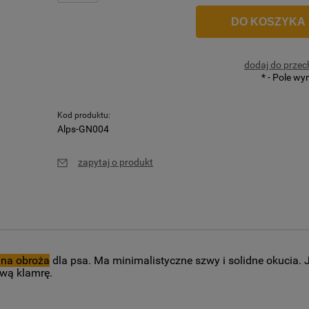
DO KOSZYKA
dodaj do przec
*
- Pole w
Kod produktu:
Alps-GN004
zapytaj o produkt
ana obroża
dla psa. Ma minimalistyczne szwy i solidne okucia. 
ową klamrę.