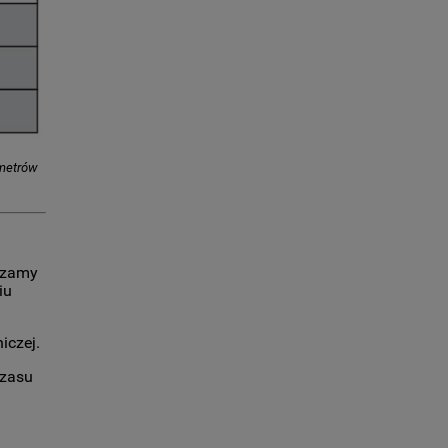
ametrów
zczamy
iu
iczej.
czasu