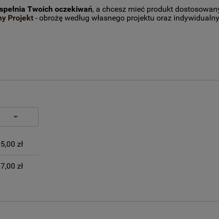
 spełnia Twoich oczekiwań
, a chcesz mieć produkt dostosowan
y Projekt
- obrożę według własnego projektu oraz indywidualn
IERA
H KOSZTÓW
5,00 zł
7,00 zł