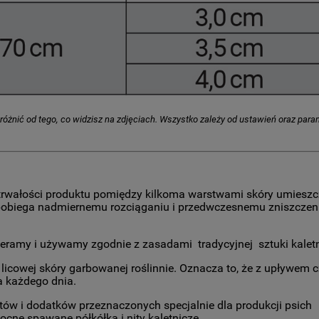
ę różnić od tego, co widzisz na zdjęciach. Wszystko zależy od ustawień oraz par
i trwałości produktu pomiędzy kilkoma warstwami skóry umies
zapobiega nadmiernemu rozciąganiu i przedwczesnemu zniszczen
ieramy i używamy zgodnie z zasadami tradycyjnej sztuki kaletn
licowej skóry garbowanej roślinnie. Oznacza to, że z upływem 
a każdego dnia.
w i dodatków przeznaczonych specjalnie dla produkcji psich
cne spawane półkółka i nity kaletnicze.