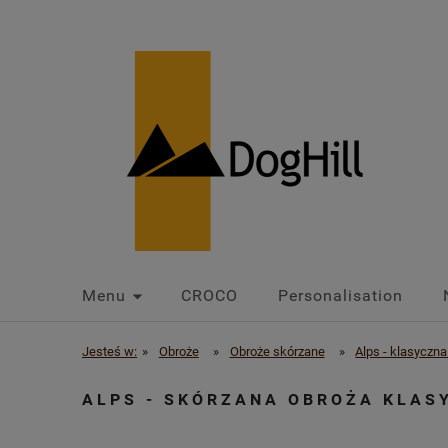
Menu
CROCO
Personalisation
Jesteś w:
»
Obroże
»
Obroże skórzane
»
Alps - klasyczn
ALPS - SKÓRZANA OBROŻA KLAS