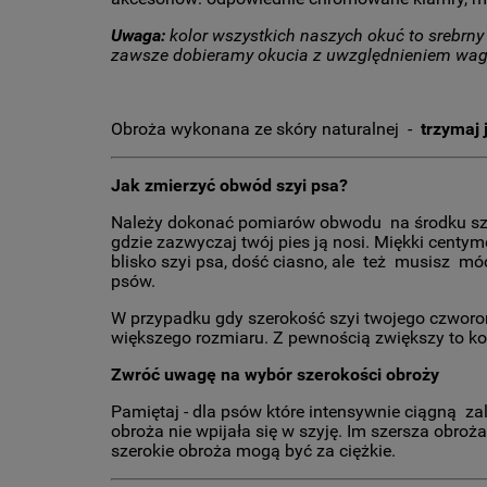
Uwaga:
kolor wszystkich naszych okuć to srebrny n
zawsze dobieramy okucia z uwzględnieniem wagi, w
Obroża wykonana ze skóry naturalnej -
trzymaj 
Jak zmierzyć obwód szyi psa?
Należy dokonać pomiarów obwodu na środku szyi
gdzie zazwyczaj twój pies ją nosi. Miękki cent
blisko szyi psa, dość ciasno, ale też musisz mó
psów.
W przypadku gdy szerokość szyi twojego czwor
większego rozmiaru. Z pewnością zwiększy to kom
Zwróć uwagę na wybór szerokości obroży
Pamiętaj - dla psów które intensywnie ciągną zal
obroża nie wpijała się w szyję. Im szersza obroż
szerokie obroża mogą być za ciężkie.