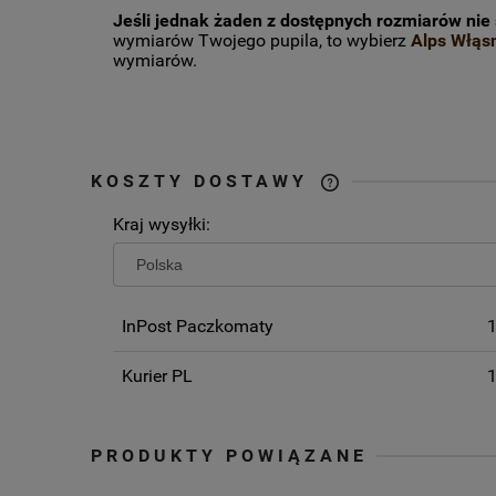
Jeśli jednak żaden z dostępnych rozmiarów nie
wymiarów Twojego pupila, to wybierz
Alps Włąsn
wymiarów.
KOSZTY DOSTAWY
Kraj wysyłki:
CENA NIE ZAW
EWENTUALNYC
PŁATNOŚCI
InPost Paczkomaty
1
Kurier PL
1
PRODUKTY POWIĄZANE