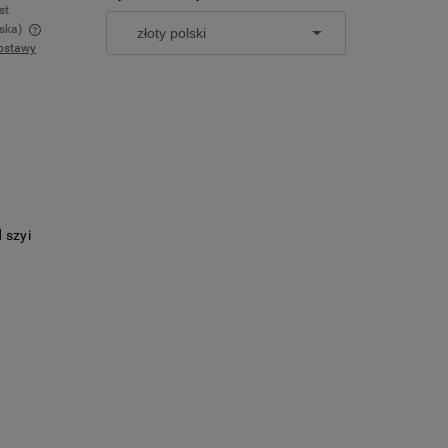
st
ska)
ostawy
w
 szyi