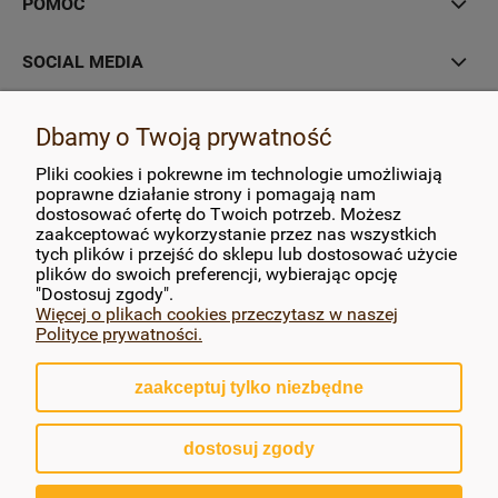
POMOC
SOCIAL MEDIA
MOJE KONTO
Dbamy o Twoją prywatność
Pliki cookies i pokrewne im technologie umożliwiają
PŁATNOŚCI I DOSTAWA
poprawne działanie strony i pomagają nam
dostosować ofertę do Twoich potrzeb. Możesz
zaakceptować wykorzystanie przez nas wszystkich
INFORMACJE
tych plików i przejść do sklepu lub dostosować użycie
plików do swoich preferencji, wybierając opcję
O NAS
"Dostosuj zgody".
Więcej o plikach cookies przeczytasz w naszej
Polityce prywatności.
zaakceptuj tylko niezbędne
pokaż pełną wersję strony
dostosuj zgody
Sklep internetowy Shoper.pl