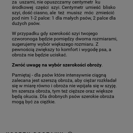
za uszami, nie opuszczamy centymetr ku
środkowej części szyi. Centymetr umieść blisko
szyi, dość ciasno, ale też musisz móc zmieścić
pod nim 1-2 palce: 1 dla małych psów, 2 palce dla
dużych psów.
W przypadku gdy szerokość szyi twojego
czworonoga będzie pomiędzy dwoma rozmiarami,
sugerujemy wybór większego rozmiaru. Z
pewnością zwiększy to komfort i wygodę psa, a
obroża nie będzie uciskać.
Zwróć uwagę na wybór szerokości obroży
.
Pamiętaj - dla psów które intensywnie ciągną
zalecana jest szerszą obroża, aby ciężar rozkładał
się w miarę równo i obroża nie wpijała się w szyję.
Im szersza obroża, tym też cięższe oraz większe
będą okucia. Dla drobnych psów szerokie obroża
mogą być za ciężkie.