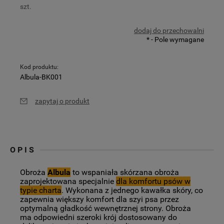
szt.
dodaj do przechowalni
*
- Pole wymagane
Kod produktu:
Albula-BK001
zapytaj o produkt
OPIS
Obroża
Albula
to wspaniała skórzana obroża
zaprojektowana specjalnie
dla komfortu psów w
typie charta
. Wykonana z jednego kawałka skóry, co
zapewnia większy komfort dla szyi psa przez
optymalną gładkość wewnętrznej strony.
Obroża
ma odpowiedni szeroki krój dostosowany do